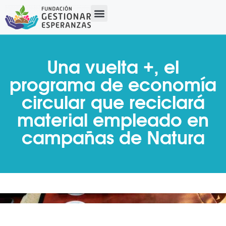
Una vuelta +, el
programa de economía
circular que reciclará
material empleado en
campañas de Natura